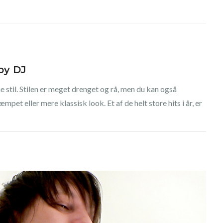
by DJ
 stil. Stilen er meget drenget og rå, men du kan også
et eller mere klassisk look. Et af de helt store hits i år, er