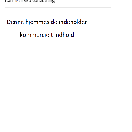
Karl
til
Skoleafslutning