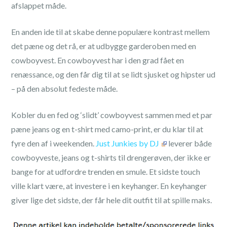
afslappet måde.
En anden ide til at skabe denne populære kontrast mellem
det pæne og det rå, er at udbygge garderoben med en
cowboyvest. En cowboyvest har i den grad fået en
renæssance, og den får dig til at se lidt sjusket og hipster ud
– på den absolut fedeste måde.
Kobler du en fed og ‘slidt’ cowboyvest sammen med et par
pæne jeans og en t-shirt med camo-print, er du klar til at
fyre den af i weekenden.
Just Junkies by DJ
leverer både
cowboyveste, jeans og t-shirts til drengerøven, der ikke er
bange for at udfordre trenden en smule. Et sidste touch
ville klart være, at investere i en keyhanger. En keyhanger
giver lige det sidste, der får hele dit outfit til at spille maks.