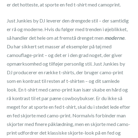
er det hotteste, at sporte en fed t-shirt med camoprint.
Just Junkies by DJ leverer den drengede stil – der samtidig
er rå og moderne. Hvis du følger med trenden i øjeblikket,
så handler det hele om at fremstå drenget men
moderne
.
Du har sikkert set masser af eksempler på tøj med
camouflage-print – og det er i den grad noget, der giver
opmærksomhed og tilføjer personlig stil. Just Junkies by
DJ producerer en række t-shirts, der bruger camo-print
som en kontrast til resten af t-shirten – og dit samlede
look. En t-shirt med camo-print kan især skabe en hård og
rå kontrast til et par pæne cowboybukser. Er du ikke så
meget for at sporte en fed t-shirt, skal du i stedet lede efter
en fed skjorte med camo-print. Normalvis forbinder man
skjorter med finere påklædning, men en skjorte med camo-
print udfordrer det klassiske skjorte-look på en fed og