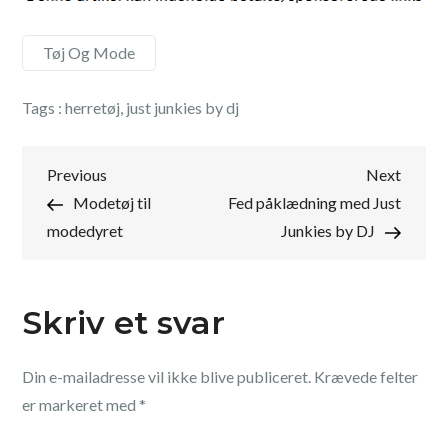
Tøj Og Mode
Tags :
herretøj
,
just junkies by dj
Indlægsnavigation
Previous
Next
Previous
Next
Post
Post
Modetøj til
Fed påklædning med Just
modedyret
Junkies by DJ
Skriv et svar
Din e-mailadresse vil ikke blive publiceret.
Krævede felter
er markeret med
*