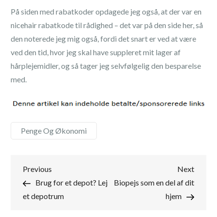
På siden med rabatkoder opdagede jeg også, at der var en
nicehair rabatkode til rådighed – det var på den side her, så
den noterede jeg mig også, fordi det snart er ved at være
ved den tid, hvor jeg skal have suppleret mit lager af
hårplejemidler, og så tager jeg selvfølgelig den besparelse
med.
Penge Og Økonomi
Indlægsnavigation
Previous
Next
Previous
Next
Post
Post
Brug for et depot? Lej
Biopejs som en del af dit
et depotrum
hjem