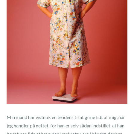
Min mand har vistnok en tendens til at grine lidt af mig, når
jeg handler på nettet, for han er selv sådan indstillet, at han
bedst kan lide at have den konkrete vare i hånden, før han