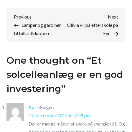
Indlægsnavigation
Previous
Next
Previous
Next
Post
Post
Lamper og gardiner
Olivia vil på efterskole på
til billardklubben
Fyn
One thought on “
Et
solcelleanlæg er en god
investering
”
Karl
siger:
17. december 2014 kl. 7:28 pm
Der er mange måder at spare på energien på. Og
både solcelleanlæg, vindmøller o.lign. er absolut