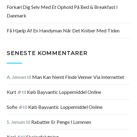
Forkæl Dig Selv Med Et Ophold På Bed & Breakfast I
Danmark
Få Hjælp Af En Handyman Når Det Kniber Med Tiden
SENESTE KOMMENTARER
A. Jensen
til
Man Kan Nemt Finde Venner Via Internettet
Kurt
til
Køb Bayvantic Loppemiddel Online
Sofie
til
Køb Bayvantic Loppemiddel Online
S. Jensen
til
Rabatter Er Penge I Lommen
Karl
til
Skoleafslutning