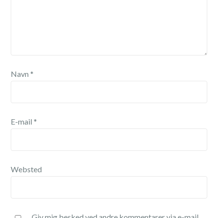
Navn
*
E-mail
*
Websted
Giv mig besked ved andre kommentarer via e-mail.