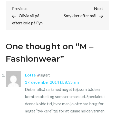
Indlægsnavigation
Previous
Next
Previous
Next
Post
Post
Olivia vil på
Smykker efter mål
efterskole på Fyn
One thought on “
M –
Fashionwear
”
Lotte
siger:
17. december 2014 kl. 8:35 am
Det er altså rart med noget tøj, som både er
komfortabelt og som ser smart ud. Specialet i
denne kolde tid, hvor man jo ofte har brug for
noget “tykkere” tøj for at kunne holde varmen