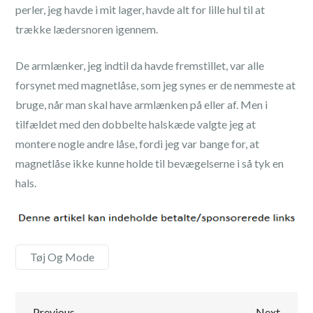
perler, jeg havde i mit lager, havde alt for lille hul til at
trække lædersnoren igennem.
De armlænker, jeg indtil da havde fremstillet, var alle
forsynet med magnetlåse, som jeg synes er de nemmeste at
bruge, når man skal have armlænken på eller af. Men i
tilfældet med den dobbelte halskæde valgte jeg at
montere nogle andre låse, fordi jeg var bange for, at
magnetlåse ikke kunne holde til bevægelserne i så tyk en
hals.
Tøj Og Mode
Previous
Next
Previous
Next