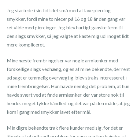
Jeg startede i sin tid i det små med at lave piercing
smykker, fordi mine to niecer på 16 og 18 år den gang var
ret vilde med piercinger. Jeg blev hurtigt ganske ferm til
den slags smykker, så jeg valgte at kaste mig ud i noget lidt
mere kompliceret.
Mine næste frembringelser var nogle armlænker med
forskellige slags vedhæng, og en af mine bekendte, der rent
ud sagt er temmelig overvægtig, blev straks interesseret i
mine frembringelser. Hun havde nemlig det problem, at hun
havde svært ved at finde armlænker, der var store nok til
hendes meget tykke håndled, og det var på den måde, at jeg
kom i gang med smykker lavet efter mål.
Min digre bekendte trak flere kunder med sig, for det er
åbenbart et udbredt problem for overvægtige kvinder, at