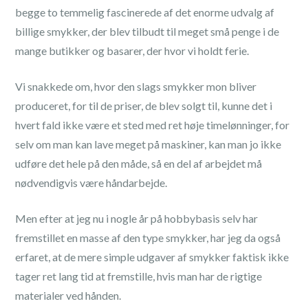
begge to temmelig fascinerede af det enorme udvalg af
billige smykker, der blev tilbudt til meget små penge i de
mange butikker og basarer, der hvor vi holdt ferie.
Vi snakkede om, hvor den slags smykker mon bliver
produceret, for til de priser, de blev solgt til, kunne det i
hvert fald ikke være et sted med ret høje timelønninger, for
selv om man kan lave meget på maskiner, kan man jo ikke
udføre det hele på den måde, så en del af arbejdet må
nødvendigvis være håndarbejde.
Men efter at jeg nu i nogle år på hobbybasis selv har
fremstillet en masse af den type smykker, har jeg da også
erfaret, at de mere simple udgaver af smykker faktisk ikke
tager ret lang tid at fremstille, hvis man har de rigtige
materialer ved hånden.