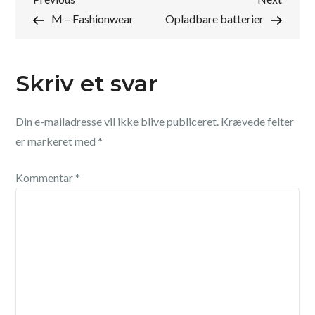
Indlægsnavigation
Post
Post
M – Fashionwear
Opladbare batterier
Skriv et svar
Din e-mailadresse vil ikke blive publiceret.
Krævede felter
er markeret med
*
Kommentar
*