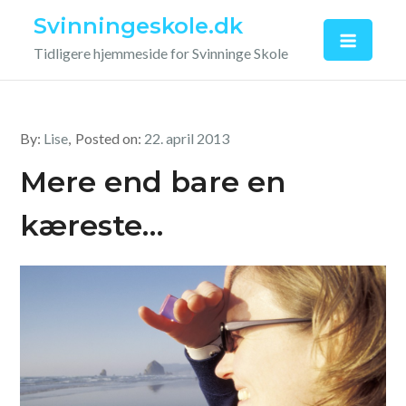
Skip
Svinningeskole.dk
to
Tidligere hjemmeside for Svinninge Skole
content
By:
Lise
Posted on:
22. april 2013
Mere end bare en
kæreste…