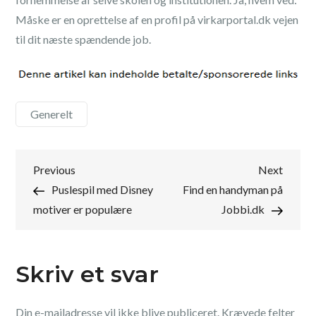
Måske er en oprettelse af en profil på virkarportal.dk vejen
til dit næste spændende job.
Generelt
Indlægsnavigation
Previous
Next
Previous
Next
Post
Post
Puslespil med Disney
Find en handyman på
motiver er populære
Jobbi.dk
Skriv et svar
Din e-mailadresse vil ikke blive publiceret.
Krævede felter