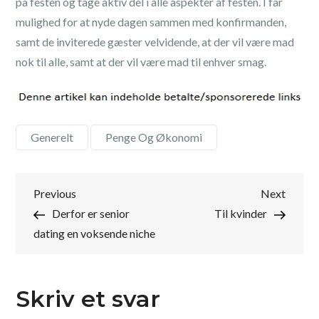
på festen og tage aktiv del i alle aspekter af festen. I får
mulighed for at nyde dagen sammen med konfirmanden,
samt de inviterede gæster velvidende, at der vil være mad
nok til alle, samt at der vil være mad til enhver smag.
Generelt
,
Penge Og Økonomi
Indlægsnavigation
Previous
Next
Previous
Next
Post
Post
Derfor er senior
Til kvinder
dating en voksende niche
Skriv et svar