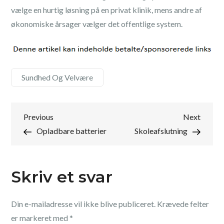
vælge en hurtig løsning på en privat klinik, mens andre af
økonomiske årsager vælger det offentlige system.
Sundhed Og Velvære
Indlægsnavigation
Previous
Next
Previous
Next
Post
Post
Opladbare batterier
Skoleafslutning
Skriv et svar
Din e-mailadresse vil ikke blive publiceret.
Krævede felter
er markeret med
*