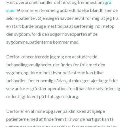
Helt overordnet handler det først og fremmest om
grå
stær
, som er en temmelig udbredt lidelse blandt især de
ældre patienter. Øjenlægen havde nævnt for mig, at jeg fra
en start burde bruge mest tid på at sætte mig ind i netop
den sygdom, fordi den udgør hovedparten af de
sygdomme, patienterne kommer med.
Derfor koncentrerede jeg mig om at studere de
behandlingsmuligheder, der findes for folk med den
sygdom, og ikke mindst hvor patienterne kan blive
behandlet. Det er nemlig sådan, at min egen øjenlæge ikke
selv udfører grå stær operation, fordi han ikke selv føler sig
ordentligt klædt på til at agere kirurg.
Derfor er en af mine opgaver på klinikken at hjælpe
patienterne med at finde frem til, hvor de hurtigst kan få
udført den nødvendige operation. Der er naturligvis en vis